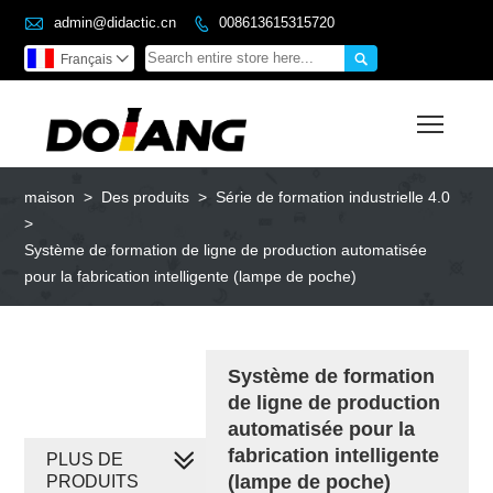

admin@didactic.cn
008613615315720


Français

Toggl
maison
>
Des produits
>
Série de formation industrielle 4.0
>
Système de formation de ligne de production automatisée
pour la fabrication intelligente (lampe de poche)
Système de formation
de ligne de production
automatisée pour la
fabrication intelligente
PLUS DE
(lampe de poche)
PRODUITS