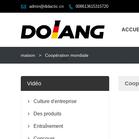

admin@didactic.cn
008613615315720

ACCUE
maison
>
Coopération mondiale
Vidéo
Coop
Culture d'entreprise

Des produits

Entraînement

Concours
