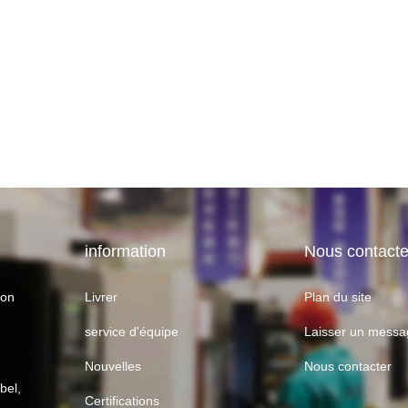
information
Nous contacte
ion
Livrer
Plan du site
,
service d'équipe
Laisser un mess
Nouvelles
Nous contacter
bel,
Certifications
,