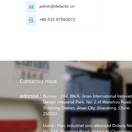
admin@didactic.cn

+86-531-87560072

Contactez-nous
adresse :
Bureau：104, Blk A, Jinan International Innovat
Design Industrial Park, No. 2 of Wanshou Road
Shizhong District, Jinan City, Shandong, Chine.
250003
Usine : Parc industriel sino-allemand Dolang No
No. 219, Shuntong Road, district de Changqing