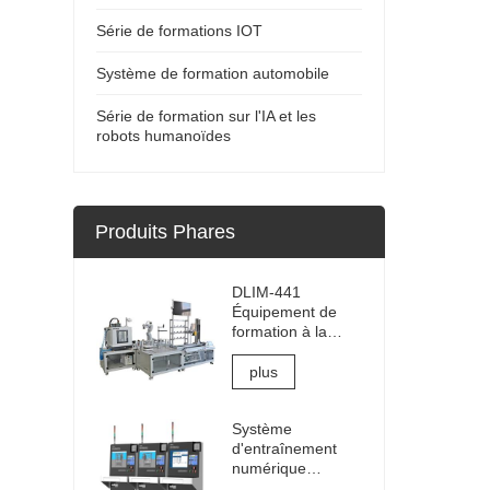
Série de formations IOT
Système de formation automobile
Série de formation sur l'IA et les
robots humanoïdes
Produits Phares
DLIM-441
Équipement de
formation à la
fabrication
intelligente
plus
Système de
formation
Système
Industrie 4.0
d'entraînement
Laboratoire
numérique
Industrie 4.0
jumeau