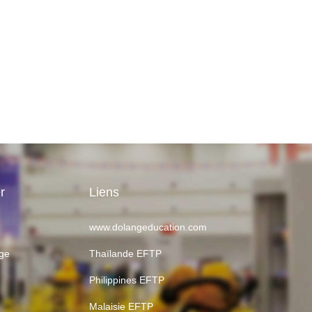
r
Liens
www.dolangeducation.com
age
Thaïlande EFTP
Philippines EFTP
Malaisie EFTP