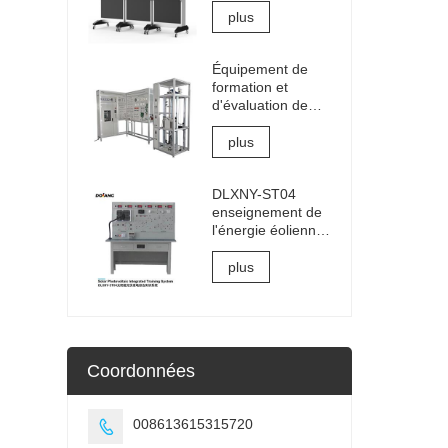
plus
Équipement de
formation et
d'évaluation de
connexion
électrique et de
plus
mise en service
d'ascenseur
DLXNY-ST04
enseignement de
l'énergie éolienne
système de
formation intégré
plus
photovoltaïque
solaire
d'équipement
d'enseignement
professionnel
Coordonnées
008613615315720
