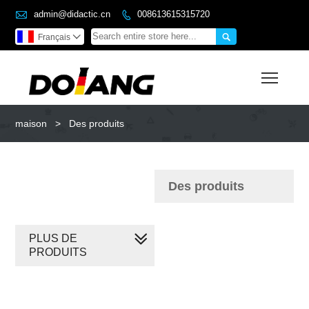

admin@didactic.cn
008613615315720


Français

Toggl
maison
>
Des produits
Des produits
PLUS DE
PRODUITS