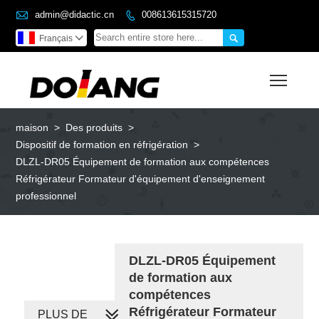

admin@didactic.cn
008613615315720


Français

Toggl
maison
>
Des produits
>
Dispositif de formation en réfrigération
>
DLZL-DR05 Équipement de formation aux compétences
Réfrigérateur Formateur d'équipement d'enseignement
professionnel
DLZL-DR05 Équipement
de formation aux
compétences
Réfrigérateur Formateur
PLUS DE