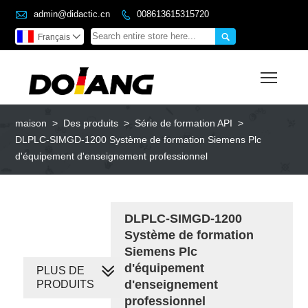

admin@didactic.cn
008613615315720


Français

Toggl
maison
>
Des produits
>
Série de formation API
>
DLPLC-SIMGD-1200 Système de formation Siemens Plc
d'équipement d'enseignement professionnel
DLPLC-SIMGD-1200
Système de formation
Siemens Plc
d'équipement
PLUS DE
d'enseignement
PRODUITS
professionnel