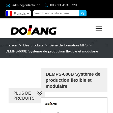

admin@didactic.cn
008613615315720


Français

Toggl
maison
>
Des produits
>
Série de formation MPS
>
DLMPS-600B Système de production flexible et modulaire
DLMPS-600B Système de
production flexible et
modulaire
PLUS DE
PRODUITS