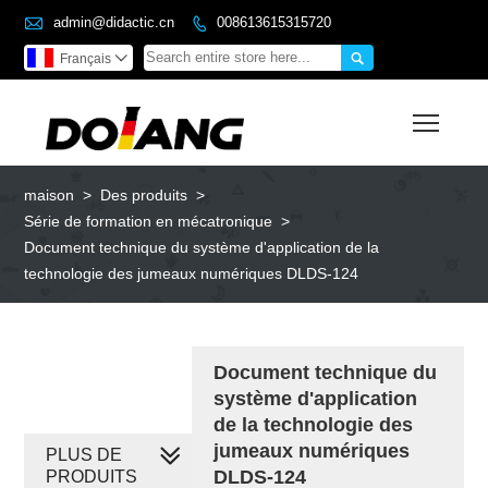

admin@didactic.cn
008613615315720


Français

Toggl
maison
>
Des produits
>
Série de formation en mécatronique
>
Document technique du système d'application de la
technologie des jumeaux numériques DLDS-124
Document technique du
système d'application
de la technologie des
jumeaux numériques
PLUS DE
DLDS-124
PRODUITS