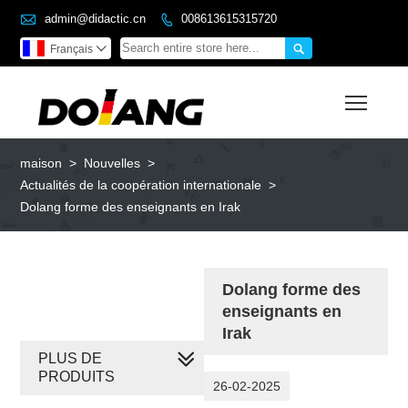

admin@didactic.cn
008613615315720


Français

Toggl
maison
>
Nouvelles
>
Actualités de la coopération internationale
>
Dolang forme des enseignants en Irak
Dolang forme des
enseignants en
Irak
PLUS DE
PRODUITS
26-02-2025