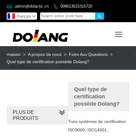

admin@didactic.cn
008613615315720


Français

Toggl
maison
>
A propos de nous
>
Foire Aux Questions
>
Quel type de certification possède Dolang?
Quel type de
certification
possède Dolang?
PLUS DE
PRODUITS
Trois systèmes de certification
ISO9000, ISO14001,