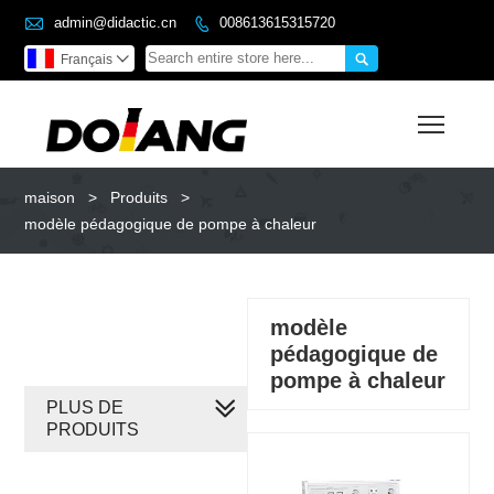

admin@didactic.cn
008613615315720


Français

Toggl
maison
>
Produits
>
modèle pédagogique de pompe à chaleur
modèle
pédagogique de
pompe à chaleur
PLUS DE
PRODUITS